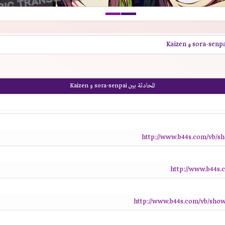
المحادثة بين sora-senpai و Kaizen
http://www.b44s.com/vb/s
http://www.b44s.
http://www.b44s.com/vb/show