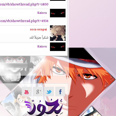
com/vb/showthread.php?t=5800
Kaizen
com/vb/showthread.php?t=4934
sora-senpai
شكراً جزيلاً لك.
Kaizen