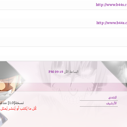
http://www.b44s.
http://www.b44s.
الساعة الآن
09:19 PM
المنتدى
نسخة[1.0] مدعَم بالسرعة | يدعم كافة المتصفحات
الأرشيف
كُل ما يُكتب أو يُنشر يُم