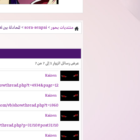
منتديات بحور
>
sora-senpai
> المحادثة بين sora-senpai و Kaizen
عرض رسائل الزوار 1 إلى
7
من
7
Kaizen
howthread.php?t=4934&page=12
Kaizen
com/vb/showthread.php?t=5960
Kaizen
thread.php?p=31710#post31710
Kaizen