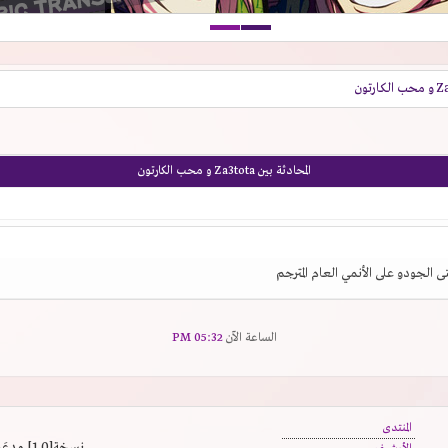
المحادثة بين Za3tota و محب الكارتون
ى الجودو على الأنمي العام المترجم
الساعة الآن
05:32 PM
المنتدى
نسخة[1.0] مدعَم بالسرعة | يدعم كافة المتصفحات