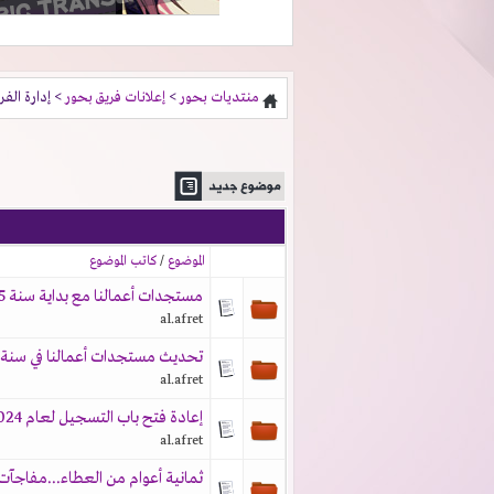
منتديات بحور
>
إعلانات فريق بحور
> إدارة الفر
الموضوع
/
كاتب الموضوع
مستجدات أعمالنا مع بداية سنة 2025 [Our Last Hurrah]
al.afret
تحديث مستجدات أعمالنا في سنة 2024
al.afret
إعادة فتح باب التسجيل لعام 2024
al.afret
ثمانية أعوام من العطاء...مفاجآت