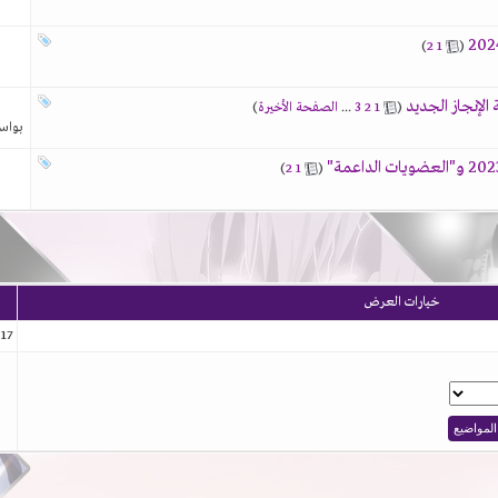
‏
(
1
2
)
‏
(
1
2
3
...
الصفحة الأخيرة
)
بواس
‏
(
1
2
)
خيارات العرض
17 (الأعضاء 0 والزوار 17)