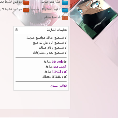
مشاركات جديدة
موضوع نشيط يحتو
لا توجد مشاركات جديدة
موضوع نشيط لا ي
الموضوع مغلق
تعليمات المشاركة
لا تستطيع
إضافة مواضيع جديدة
لا تستطيع
الرد على المواضيع
لا تستطيع
إرفاق ملفات
لا تستطيع
تعديل مشاركاتك
is
BB code
متاحة
الابتسامات
متاحة
كود [IMG]
متاحة
كود HTML
معطلة
قوانين المنتدى