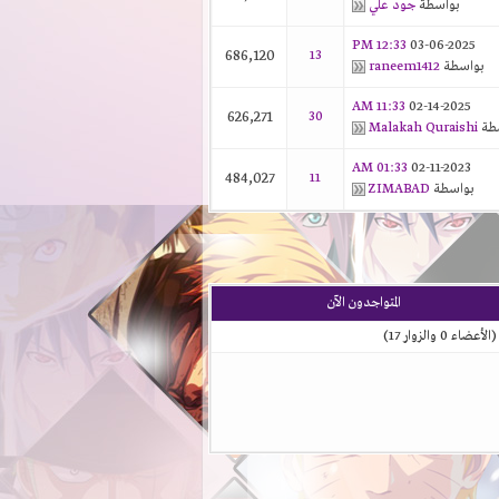
بواسطة
جود علي
12:33 PM
03-06-2025
686,120
13
بواسطة
raneem1412
11:33 AM
02-14-2025
626,271
30
طة
Malakah Quraishi
01:33 AM
02-11-2023
484,027
11
بواسطة
ZIMABAD
المتواجدون الآن