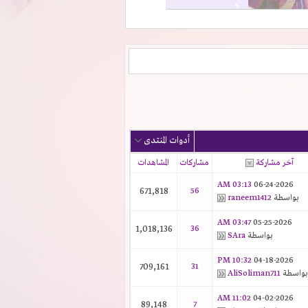
أدوات المنتدى
آخر مشاركة
مشاركات
المشاهدات
03:13 AM
06-24-2026
671,818
56
بواسطة
raneem1412
03:47 AM
05-25-2026
1,018,136
36
بواسطة
SAra
10:32 PM
04-18-2026
709,161
31
بواسطة
AliSoliman711
11:02 AM
04-02-2026
89,148
7