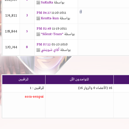
بواسطة
SaKuRa
04:27 PM
11-20-2011
174,811
3
بواسطة
Kentta-kun
02:49 PM
11-19-2011
178,844
5
بواسطة
*Silent~Tears*
07:12 PM
05-23-2010
170,744
8
بواسطة
أكاي شويتشي
المتواجدون الآن
المراقبين
16 (الأعضاء 0 والزوار 16)
المراقبين : 1
sora-senpai