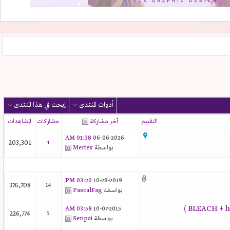
أدوات المنتدى
إبحث في هذا المنتدى
التقييم
آخر مشاركة
مشاركات
المشاهدات
01:38 AM
06-06-2026
203,301
4
بواسطة
Mertex
03:20 PM
10-28-2019
376,708
14
بواسطة
PascalFag
03:58 AM
10-07-2015
226,774
5
بواسطة
Senpai