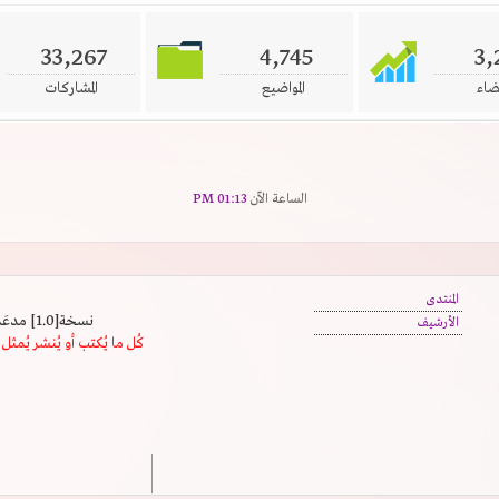
33,267
4,745
3,
ضاء
المواضيع
المشاركات
الساعة الآن
01:13 PM
المنتدى
نسخة[1.0] مدعَم بالسرعة | يدعم كافة المتصفحات
الأرشيف
كُل ما يُكتب أو يُنشر يُم