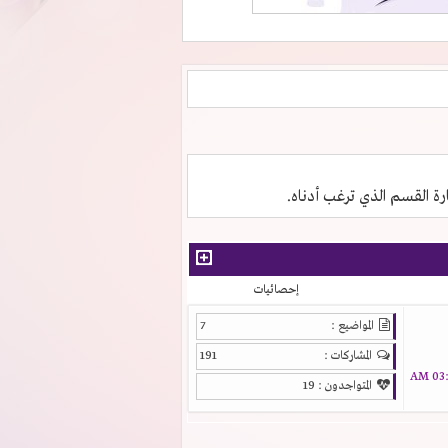
ارة القسم الذي ترغب أدناه.
إحصائيات
المواضيع :
7
المشاركات :
191
03:1
المتواجدون :
19