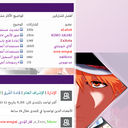
أفضل المشاركين
المواضيع الأكثر مش
عضو
المشاركات
الموضوع
al.afret
3301
تحديث مستجدا
KIMO AKARI
2954
صور للأنمي prince...
Za3tota
2749
إعادة فتح باب..
أكاي شويتشي
1669
مستجدات أعمالن
sora-senpai
1555
مستجدات أعمالن
zaidoon
1442
فتح التسجيل لع
مدعووس
773
4 رسومات أنمي من...
الإدارة
|
الإشراف العام
|
قادة الفُرق
|
ا
أكبر تواجد بالمنتدى كان: 9,756 بتاريخ 12-15-2025 الساعة 06:26 AM
الأعضاء الذين تواجدوا في المنتدى خلال 24 ساعة
bkoor
,
a_Zoro
,
اقار الؤدي
,
sora-senpai