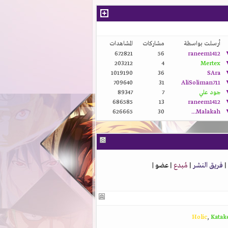
أرسلت بواسطة
مشاركات
المشاهدات
672821
56
raneem1412
203212
4
Mertex
1019190
36
SAra
709640
31
AliSoliman711
جود علي
7
89347
686585
13
raneem1412
626665
30
Malakah...
|
فريق النشر
|
مُبدع
|
عضو
|
Holic
,
Katak