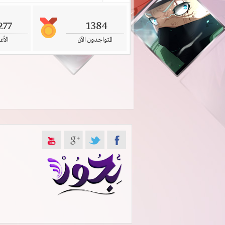
277
1384
المتواجدون الآن
الأع