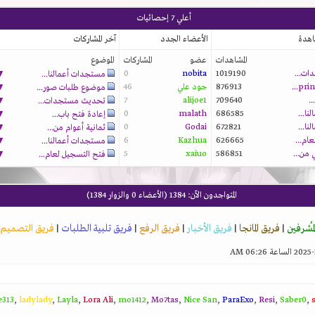
أعلي 7 إحصائيات
اهدة
الأعضاء الجدد
آخر المشاركات
المشاهدات
عضو
المشاركات
الموضوع
ت...
1019190
nobita
0
▼
مستجدات أعمالنا...
876913
جود علي
46
▼
موضوع طلبات صور...
.
709640
alijoe1
7
▼
تحديث مستجدات...
ا...
686585
malath
0
▼
إعادة فتح باب...
ا...
672821
Godai
0
▼
ثمانية أعوام من...
ام...
626665
Kazhua
6
▼
مستجدات أعمالنا...
▼
5
xaiuo
586851
فتح التسجيل لعام...
المتواجدون الآن
: 1384 (الأعضاء 0 والزوار 1384)
لمُشرفين
|
فريق المانجا
|
فريق الأخبار
|
فريق الرفع
|
فريق تلبية الطلبات
|
فريق التصميم
e313
,
ladylady
,
Layla
,
Lora Ali
,
mo1412
,
Mo7tas
,
Nice San
,
ParaExo
,
Resi
,
Saber0
,