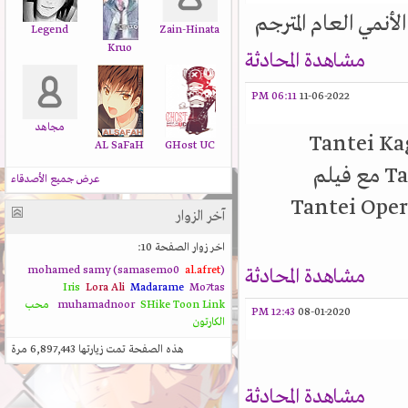
أنمي العام المترجم
Legend
Zain-Hinata
Kruo
مشاهدة المحادثة
06:11 PM
11-06-2022
مجاهد
 انمي Tantei Kageki Milky
AL SaFaH
GHost UC
Holmes TD او Tantei Opera Milky Holmes TD مع فيلم
عرض جميع الأصدقاء
Tantei Ope
آخر الزوار
اخر زوار الصفحة 10:
al.afret
(mohamed samy (samasemo0
مشاهدة المحادثة
Iris
Lora Ali
Madarame
Mo7tas
Toon Link
SHike
muhamadnoor
محب
12:43 PM
08-01-2020
الكارتون
هذه الصفحة تمت زيارتها
6,897,443
مرة
مشاهدة المحادثة