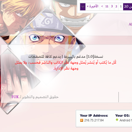
1
2
3
11
>
الأخيرة
»
نسخة[1.0] مدعَم بالسرعة | يدعم كافة المتصفحات
كُل ما يُكتب أو يُنشر يُمثل وجهة نظر الكاتب والناشر فحسب، ولا يمثل
وجهة نظر الإدارة.
حقوق التصميم والتطوير لــ
FOX
.