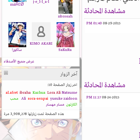
j-e_l-l_a-l
màŔćǾ
مشاهدة المحادثة
nbrosah
01:40 PM
08-29-2015
KIMO AKARI
SaKuRa
ساكورا
عرض جميع الأصدقاء
آخر الزوار
مشاهدة المحادثة
اخر زوار الصفحة 10:
al.afret
ibraha
Kazhua
Lora Ali
Natsume
11:27 PM
08-24-2015
zaidoon
yusuke
sora-senpai
Ali
محب
الكارتون
مستر مهستر
هذه الصفحة تمت زيارتها
3,908,278
مرة