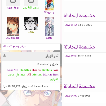
محب الكارتون
روعة جنون
Hegazy
مشاهدة المحادثة
05:54 AM
03-06-2026
FOX
AL SaFaH
Kruo
مشاهدة المحادثة
عرض جميع الأصدقاء
آخر الزوار
07:38 AM
12-29-2025
اخر زوار الصفحة 10:
AnasN13
HadiHas
ibraha
Kazhua
Lora
Resi
Mo7tas
Mertex
Ali
جود علي
محب
الكارتون
مشاهدة المحادثة
هذه الصفحة تمت زيارتها
16,757,270
مرة
04:07 AM
07-01-2025