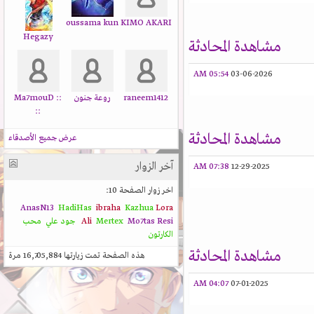
oussama kun
KIMO AKARI
Hegazy
مشاهدة المحادثة
05:54 AM
03-06-2026
raneem1412
روعة جنون
:: Ma7mouD
::
مشاهدة المحادثة
عرض جميع الأصدقاء
آخر الزوار
07:38 AM
12-29-2025
اخر زوار الصفحة 10:
AnasN13
HadiHas
ibraha
Kazhua
Lora
Resi
Mo7tas
Mertex
Ali
جود علي
محب
الكارتون
مشاهدة المحادثة
هذه الصفحة تمت زيارتها
16,705,884
مرة
04:07 AM
07-01-2025