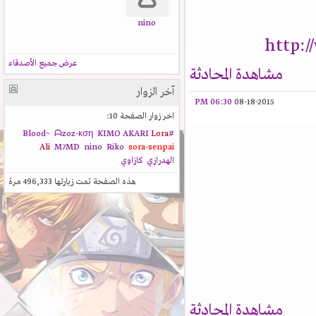
nino
http:
عرض جميع الأصدقاء
مشاهدة المحادثة
آخر الزوار
06:30 PM
08-18-2015
اخر زوار الصفحة 10:
ᗩzoz-кση
KIMO AKARI
Lora
#Blood~
Ali
M7MD
nino
Riko
sora-senpai
الهدرازي
كازاوي
هذه الصفحة تمت زيارتها
496,333
مرة
مشاهدة المحادثة