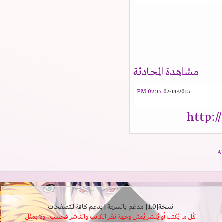
مشاهدة المحادثة
02:15 PM
02-14-2015
http:
نسخة[1.0] مدعَم بالسرعة | يدعم كافة المتصفحات
كُل ما يُكتب أو يُنشر يُمثل وجهة نظر الكاتب والناشر فحسب، ولا يمثل