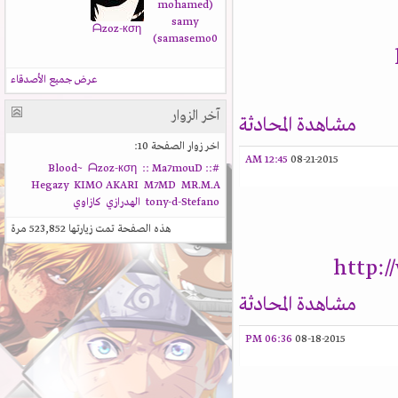
(mohamed
samy
ᗩzoz-кση
(samasemo0
عرض جميع الأصدقاء
آخر الزوار
مشاهدة المحادثة
اخر زوار الصفحة 10:
12:45 AM
08-21-2015
ᗩzoz-кση
:: Ma7mouD ::
#Blood~
Hegazy
KIMO AKARI
M7MD
MR.M.A
tony-d-Stefano
الهدرازي
كازاوي
هذه الصفحة تمت زيارتها
523,852
مرة
http:
مشاهدة المحادثة
06:36 PM
08-18-2015