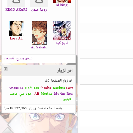
al.king
روعة جنون
KIMO AKARI
Lora Ali
كايتو كيد
AL SaFaH
عرض جميع الأصدقاء
آخر الزوار
اخر زوار الصفحة 10:
AnasN13
HadiHas
ibraha
Kazhua
Lora
Resi
Mo7tas
Mertex
Ali
جود علي
محب
الكارتون
هذه الصفحة تمت زيارتها
18,527,965
مرة