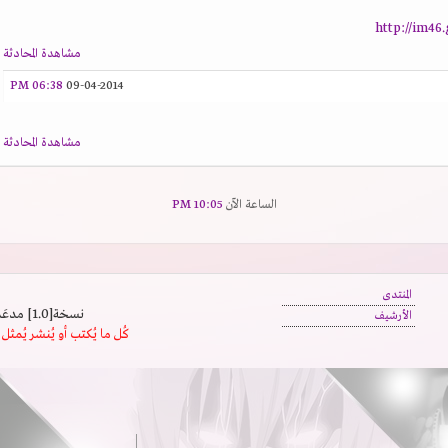
http://im4
مشاهدة المحادثة
06:38 PM
09-04-2014
مشاهدة المحادثة
الساعة الآن
10:05 PM
المنتدى
نسخة[1.0] مدعَم بالسرعة | يدعم كافة المتصفحات
الأرشيف
كُل ما يُكتب أو يُنشر يُم