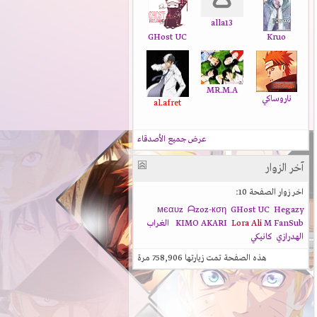
alla13
GHost UC
Kruo
MR.M.A
ناروساكي
al.afret
عرض جميع الأصدقاء
آخر الزوار
اخر زوار الصفحة 10:
мєαυz
ᗩzoz-кση
GHost UC
Hegazy
M FanSub
Lora Ali
KIMO AKARI
الغراب
الهدرازي
كانيكي
هذه الصفحة تمت زيارتها
758,906
مرة