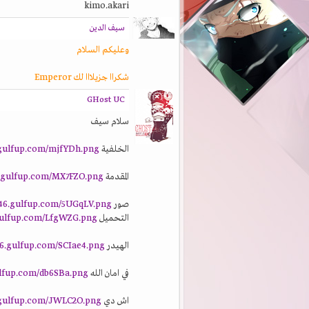
kimo.akari
سيف الدين
وعليكم السلام
شكراا جزيلااا لك Emperor
GHost UC
سلام سيف
الخلفية
.gulfup.com/mjfYDh.png
المقدمة
6.gulfup.com/MX7FZO.png
صور
m46.gulfup.com/5UGqLV.png
التحميل
.gulfup.com/LfgWZG.png
الهيدر
46.gulfup.com/SCIae4.png
في امان الله
ulfup.com/db6SBa.png
اش دي
.gulfup.com/JWLC2O.png