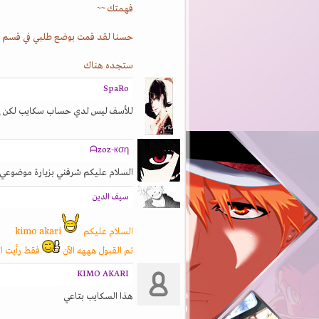
فهمتك ~~
حسنا لقد قمت بوضع طلبي في قسم ا
ستجده هناك
SpaRo
للأسف ليس لدي حساب سكايب لكن إذا
ᗩzoz-кση
السلام عليكم شرفني بزيارة موضوعي
سيف الدين
السلام عليكم
kimo akari
تم القبول هههه الآن
فقط رأيت ا
KIMO AKARI
هذا السكايب بتاعي