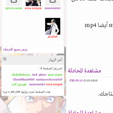
ayzen sama
sora-senpai
raneem1412
al.afret
عرض جميع الأصدقاء
آخر الزوار
اخر زوار الصفحة 9:
مشاهدة المحادثة
Abdullah5122
Aed
akser
azoz sama
GhostMan9000
motazcortoon1029
09:52 PM
07-29-2020
sora-senpai
raneem1412
ظهراوي للابد
هذه الصفحة تمت زيارتها
1,749,586
مرة
نتاجك.