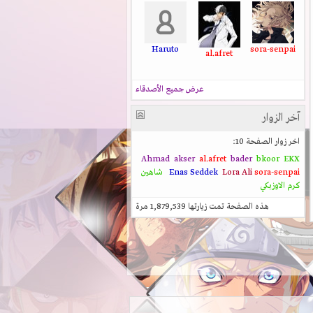
Haruto
sora-senpai
al.afret
عرض جميع الأصدقاء
آخر الزوار
اخر زوار الصفحة 10:
Ahmad
akser
al.afret
bader
bkoor
EKX
sora-senpai
Lora Ali
Enas Seddek
شاهين
كرم الاوزبكي
هذه الصفحة تمت زيارتها
1,879,539
مرة