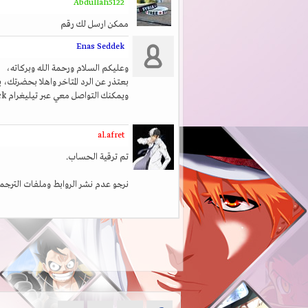
Abdullah5122
ممكن ارسل لك رقم
Enas Seddek
وعليكم السلام ورحمة الله وبركاته،
بعتذر عن الرد المتاخر واهلا بحضرتك،
ويمكنك التواصل معي عبر تيليغرام Enas Seddek
al.afret
تم ترقية الحساب.
نرجو عدم نشر الروابط وملفات الترجم