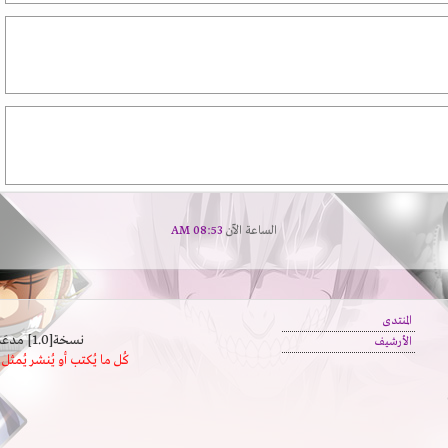
الساعة الآن
08:53 AM
المنتدى
نسخة[1.0] مدعَم بالسرعة | يدعم كافة المتصفحات
الأرشيف
كُل ما يُكتب أو يُنشر يُم