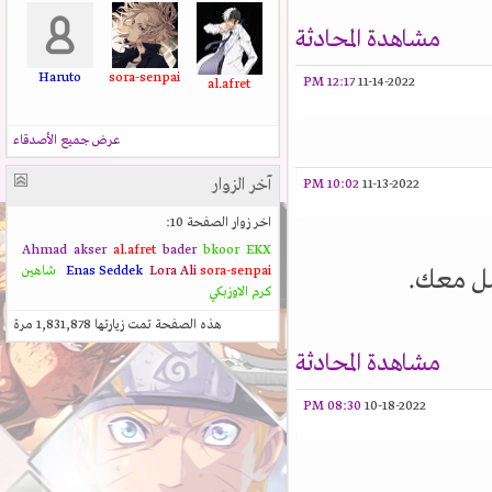
مشاهدة المحادثة
Haruto
sora-senpai
12:17 PM
11-14-2022
al.afret
عرض جميع الأصدقاء
آخر الزوار
10:02 PM
11-13-2022
اخر زوار الصفحة 10:
Ahmad
akser
al.afret
bader
bkoor
EKX
sora-senpai
Lora Ali
Enas Seddek
شاهين
صل معك.
كرم الاوزبكي
هذه الصفحة تمت زيارتها
1,831,878
مرة
مشاهدة المحادثة
08:30 PM
10-18-2022