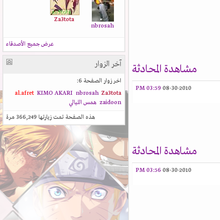
Za3tota
nbrosah
عرض جميع الأصدقاء
آخر الزوار
مشاهدة المحادثة
اخر زوار الصفحة 6:
03:59 PM
08-30-2010
al.afret
KIMO AKARI
nbrosah
Za3tota
zaidoon
همس الليالي
هذه الصفحة تمت زيارتها
366,249
مرة
مشاهدة المحادثة
03:56 PM
08-30-2010