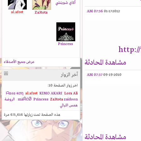
أكاي شويتشي
07:56 AM
01-17-2012
al.afret
Za3tota
Princess
http:
مشاهدة المحادثة
عرض جميع الأصدقاء
آخر الزوار
07:57 AM
09-19-2010
اخر زوار الصفحة 10:
ᗩzoz-кση
al.afret
KIMO AKARI
Lora Ali
zaidoon
Za3tota
Princess
màŔćǾ
الروضة
همس الليالي
هذه الصفحة تمت زيارتها
671,616
مرة
مشاهدة المحادثة