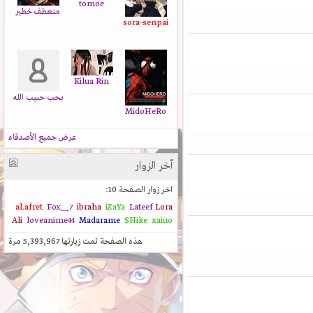
tomoe
منعطف خطير
sora-senpai
Kilua Rin
بحب حبيب الله
MidoHeRo
عرض جميع الأصدقاء
آخر الزوار
اخر زوار الصفحة 10:
al.afret
Fox__7
ibraha
iZaYa
Lateef
Lora
Ali
loveanime44
Madarame
SHike
xaiuo
هذه الصفحة تمت زيارتها
5,393,967
مرة