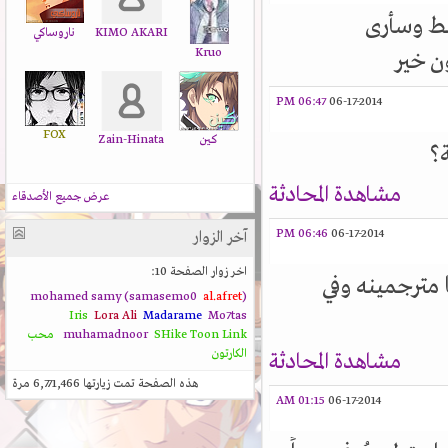
بط وسأرى
KIMO AKARI
ناروساكي
Kruo
 خير
06:47 PM
06-17-2014
FOX
كين
Zain-Hinata
؟
مشاهدة المحادثة
عرض جميع الأصدقاء
06:46 PM
06-17-2014
آخر الزوار
اخر زوار الصفحة 10:
المانجات في البداية يعني من الفصل 1 ما مترجمينه وفي
al.afret
(mohamed samy (samasemo0
Iris
Lora Ali
Madarame
Mo7tas
Toon Link
SHike
muhamadnoor
محب
الكارتون
مشاهدة المحادثة
هذه الصفحة تمت زيارتها
6,771,466
مرة
01:15 AM
06-17-2014