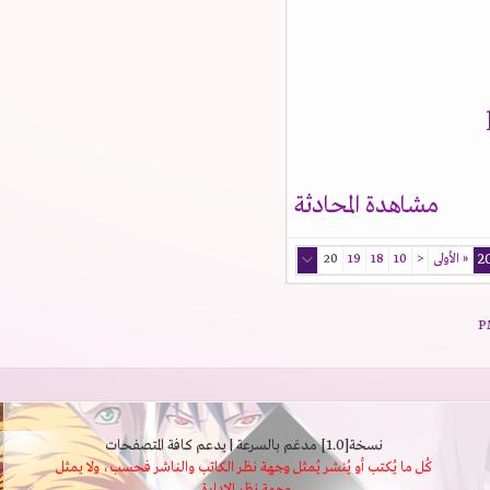
مشاهدة المحادثة
«
الأولى
<
10
18
19
20
نسخة[1.0] مدعَم بالسرعة | يدعم كافة المتصفحات
كُل ما يُكتب أو يُنشر يُمثل وجهة نظر الكاتب والناشر فحسب، ولا يمثل
وجهة نظر الإدارة.