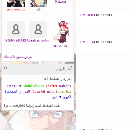
Kaizen
كين
sora-senpai
10:03 PM
10-05-2015
KIMO AKARI
Abrahamsubs
09:24 PM
10-05-2015
GHost UC
عرض جميع الأصدقاء
آخر الزوار
اخر زوار الصفحة 10:
Abdullah5122
al.afret
Kaizen
+OXYGEN
Silver Ray
mho
Lora Ali
الهدرازي
كيـمـزهرة
الكرزــو~♥
كين
هذه الصفحة تمت زيارتها
2,250,800
مرة