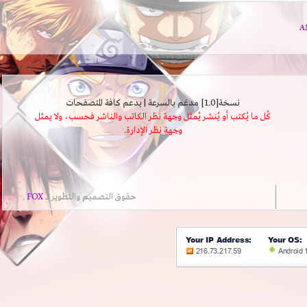
نسخة[1.0] مدعَم بالسرعة | يدعم كافة المتصفحات
كُل ما يُكتب أو يُنشر يُمثل وجهة نظر الكاتب والناشر فحسب، ولا يمثل
وجهة نظر الإدارة.
حقوق التصميم والتطوير لــ
FOX
.