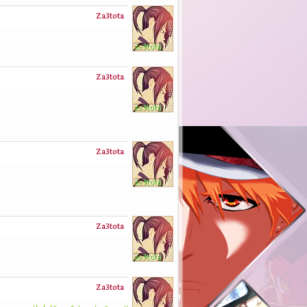
Za3tota
يا دبة ادخلي في موضوع لو قدامك جدااا
Za3tota
دحين لا حظتي بدري صح النوم
مدري أسألي نفسك
Za3tota
وحشتنييييييييييييييييييييي يا معفنة يا دب
مرة وحشتي >.<
Za3tota
ادخلي على موضوعك يـآآ ح ــــلووهـآآ أيــام
Za3tota