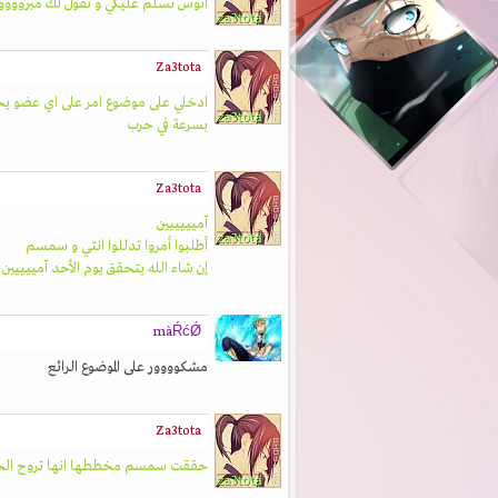
انوس تسلم عليكي و تقول لك مبرووو
Za3tota
ادخلي على موضوع امر على اي عضو ي
بسرعة في حرب
Za3tota
آميييييين
أطلبوا أمروا تدللوا انتي و سمسم
إن شاء الله يتحقق يوم الأحد آمييييين
màŔćǾ
مشكوووور على الموضوع الرائع
Za3tota
حققت سمسم مخططها انها تروح الحج