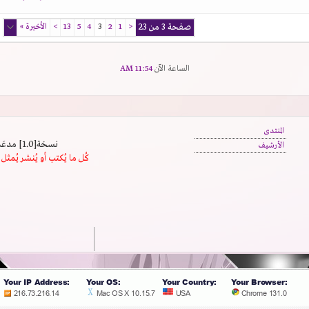
صفحة 3 من 23
<
1
2
3
4
5
13
>
الأخيرة
»
الساعة الآن
11:54 AM
المنتدى
نسخة[1.0] مدعَم بالسرعة | يدعم كافة المتصفحات
الأرشيف
كُل ما يُكتب أو يُنشر يُم