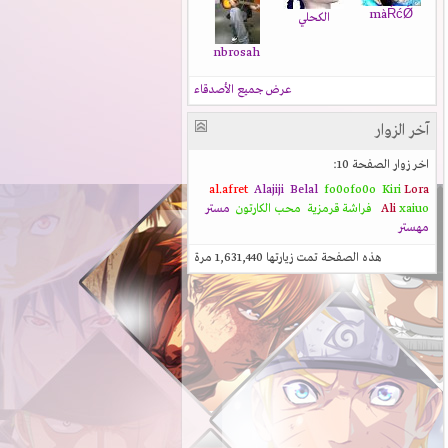
màŔćǾ
الكحلي
nbrosah
عرض جميع الأصدقاء
آخر الزوار
اخر زوار الصفحة 10:
al.afret
Alajiji
Belal
fo0ofo0o
Kiri
Lora
xaiuo
Ali
فراشة قرمزية
محب الكارتون
مستر
مهستر
هذه الصفحة تمت زيارتها
1,631,440
مرة