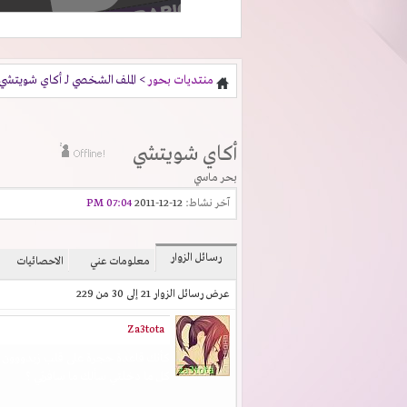
منتديات بحور
> الملف الشخصي لـ أكاي شويتشي
أكاي شويتشي
بحر ماسي
آخر نشاط:
12-12-2011
07:04 PM
رسائل الزوار
معلومات عني
الاحصائيات
عرض رسائل الزوار 21 إلى
30
من
229
Za3tota
كأنك قاعدة حجرة على قلب زيدووون
كل ما دخلتي سألك ما سافرتي ؟