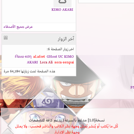
KIMO AKARI
عرض جميع الأصدقاء
آخر الزوار
اخر زوار الصفحة 6:
ᗩzoz-кση
al.afret
GHost UC
KIMO
AKARI
Lora Ali
sora-senpai
هذه الصفحة تمت زيارتها
64,184
مرة
نسخة[1.0] مدعَم بالسرعة | يدعم كافة المتصفحات
كُل ما يُكتب أو يُنشر يُمثل وجهة نظر الكاتب والناشر فحسب، ولا يمثل
وجهة نظر الإدارة.