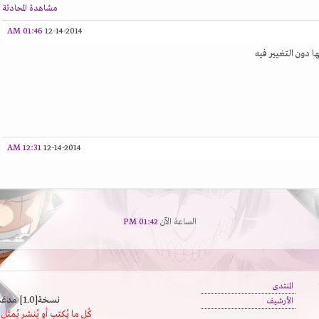
مشاهدة المحادثة
01:46 AM
12-14-2014
 دون التغيير فيه
12:31 AM
12-14-2014
الساعة الآن
01:42 PM
المنتدى
نسخة[1.0] مدعَم بالسرعة | يدعم كافة المتصفحات
الأرشيف
كُل ما يُكتب أو يُنشر يُم