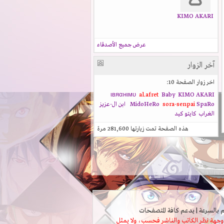
KIMO AKARI
عرض جميع الأصدقاء
آخر الزوار
اخر زوار الصفحة 10:
ιвяαнιмυ
al.afret
Baby
KIMO AKARI
SpaRo
sora-senpai
MidoHeRo
ابن ال-عزيز
الغراب
كايتو كيد
هذه الصفحة تمت زيارتها
281,600
مرة
ثل وجهة نظر الكاتب والناشر فحسب، ولا يمثل