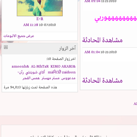
09:04 AM
11-21-2010
هههههههههوربي
E=R
11:28 AM
10-07-2010
عرض جميع الالبومات
مشاهدة المحادثة
آخر الزوار
01:04 AM
10-21-2010
اخر زوار الصفحة 10:
AL-MhTaR
KIMO AKARI
&amoonh&
zaidoon
màŔćǾ
أكاي شويتشي
رآن~
مدعووس
مستر مهستر
همس الفجر
مشاهدة المحادثة
هذه الصفحة تمت زيارتها
94,023
مرة