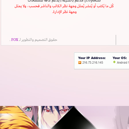
نسخة[1.0] مدعَم بالسرعة | يدعم كافة المتصفحات
كُل ما يُكتب أو يُنشر يُمثل وجهة نظر الكاتب والناشر فحسب، ولا يمثل
وجهة نظر الإدارة.
حقوق التصميم والتطوير لــ
FOX
.