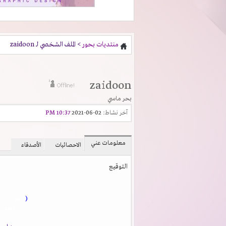
منتديات بحور
> الملف الشخصي لـ zaidoon
zaidoon
بحر ماسي
آخر نشاط:
02-06-2021
10:37 PM
معلومات عني
الاحصائيات
الأصدقاء
التوقيع
(
اللهم صلي 
وصلي و