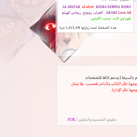
AL-MhTaR
al.afret
KEIRA SENPAI
KIMO
Lora Ali
AKARI
الغراب
روووح
ريماس الهيثم
ظهراوي للابد
محب الكارتون
هذه الصفحة تمت زيارتها
1,013,758
مرة
ثل وجهة نظر الكاتب والناشر فحسب، ولا يمثل
وجهة نظر الإدارة.
حقوق التصميم والتطوير لــ
FOX
.