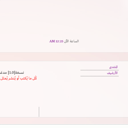
الساعة الآن
12:25 AM
المنتدى
نسخة[1.0] مدعَم بالسرعة | يدعم كافة المتصفحات
الأرشيف
كُل ما يُكتب أو يُنشر يُم