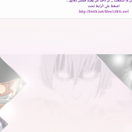
 ما سمعت ,, لن تأخذ من وقتكـ خمس دقايق ...
اضغط على الرابط تحت
http://b66k.net/files/23831.swf