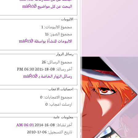
البحث عن كل مواضيع màŔćǾ
الالبومات
مجموع الالبومات:
1
مجموع الصور:
15
الالبومات المنشأة بواسطة màŔćǾ
رسائل الزوار
مجموع الرسائل:
26
آخر رسالة:
08-18-2015 06:30 PM
رسائل الزوار الخاصة بـ màŔćǾ
احصائيات الاعجاب
مجموع الاعجابات:
0
ارسلت اعجاب:
0
معلومات عامة
آخر نشاط:
08-16-2014
06:01 AM
تاريخ التسجيل:
06-17-2010