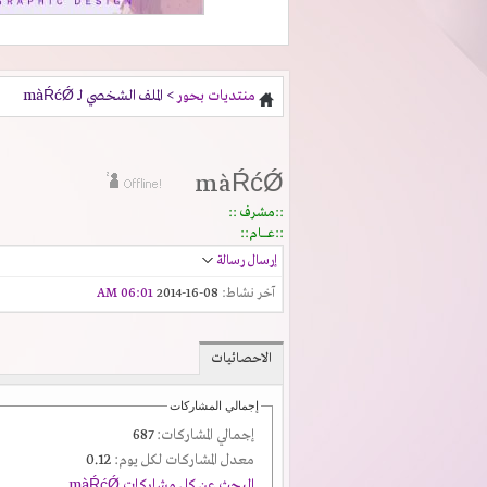
منتديات بحور
> الملف الشخصي لـ màŔćǾ
màŔćǾ
::مشرف ::
::عـــــام::
إرسال رسالة
آخر نشاط:
08-16-2014
06:01 AM
الاحصائيات
إجمالي المشاركات
إجمالي المشاركات:
687
معدل المشاركات لكل يوم:
0.12
البحث عن كل مشاركات màŔćǾ