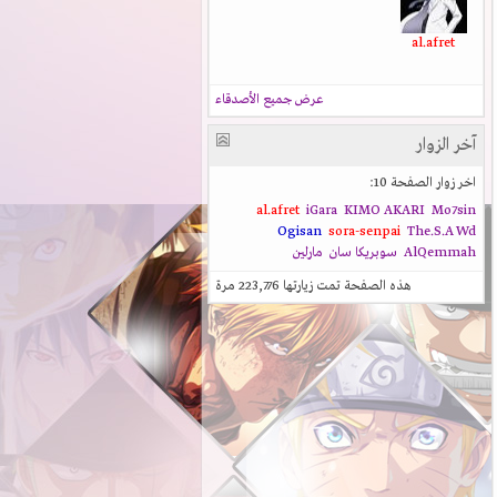
al.afret
عرض جميع الأصدقاء
آخر الزوار
اخر زوار الصفحة 10:
al.afret
iGara
KIMO AKARI
Mo7sin
Ogisan
sora-senpai
The.S.A
Wd
AlQemmah
سوبريكا سان
مارلين
هذه الصفحة تمت زيارتها
223,776
مرة