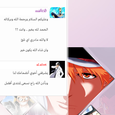
màŔćǾ
وعليكم السلام ورحمة الله وبركاته
الحمد لله بخير .. وانت ؟؟
لا والله مادري اي شئ
وان شاء الله يكون خير
al.afret
يشرفني أخوي أنضمامك لنا
وبأذن الله راح نسعى لمنتدى أفضل