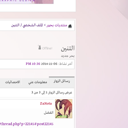
منتديات بحور
> الملف الشخصي لـ التنين
التنين
بحر جديد
آخر نشاط:
06-22-2014
10:36 PM
رسائل الزوار
معلومات عني
الاحصائيات
عرض رسائل الزوار 1 إلى
3
من
3
Za3tota
اتفضل
thread.php?p=22145#post22145