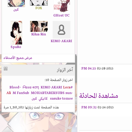
FOX
كين
GHost UC
Kilua Rin
KIMO AKARI
SpaRo
عرض جميع الأصدقاء
04:25 PM
02-28-2015
آخر الزوار
اخر زوار الصفحة 10:
ᗩzoz-кση
KIMO AKARI
Lora
#Blood~
Ali
M FanSub
MOHABTAREKSUBS
sun-
مشاهدة المحادثة
tomoe
sasuke
كانيكي
كين
02-24-2015
09:32 PM
هذه الصفحة تمت زيارتها
1,750,202
مرة