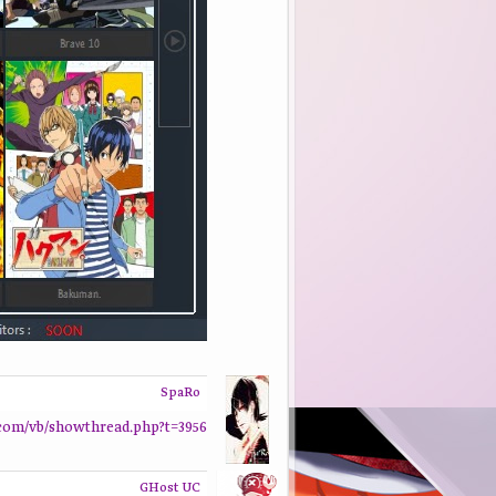
SpaRo
com/vb/showthread.php?t=3956
GHost UC