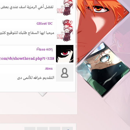
تفضل أخي الرمزية اسف عندي بعض الم
GHost UC
مرحبا ايها السفاح طلبك للتوقيع كثير 
ᗩzoz-кση
.com/vb/showthread.php?t=3728
Aten
التقديم خرافه للأنمى دى