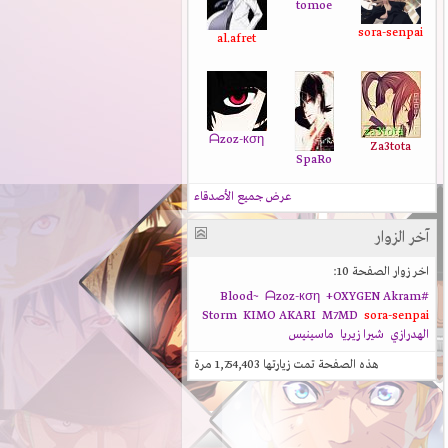
tomoe
sora-senpai
al.afret
ᗩzoz-кση
Za3tota
SpaRo
عرض جميع الأصدقاء
آخر الزوار
اخر زوار الصفحة 10:
ᗩzoz-кση
+OXYGEN
Akram
#Blood~
Storm
KIMO AKARI
M7MD
sora-senpai
الهدرازي
شيرا زيريا
ماسينيس
هذه الصفحة تمت زيارتها
1,754,403
مرة