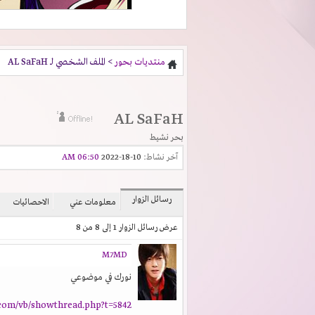
منتديات بحور
> الملف الشخصي لـ AL SaFaH
AL SaFaH
بحر نشيط
آخر نشاط:
10-18-2022
06:50 AM
رسائل الزوار
معلومات عني
الاحصائيات
عرض رسائل الزوار 1 إلى
8
من
8
M7MD
نورك في موضوعي
com/vb/showthread.php?t=5842