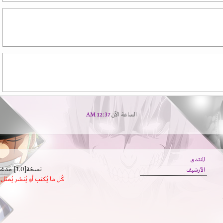
الساعة الآن
12:37 AM
المنتدى
نسخة[1.0] مدعَم بالسرعة | يدعم كافة المتصفحات
الأرشيف
كُل ما يُكتب أو يُنشر يُم