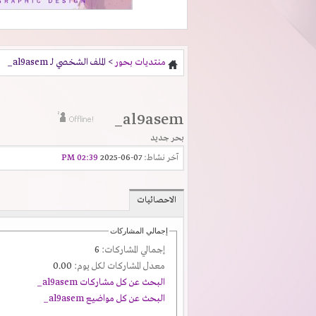
منتديات بحور
> الملف الشخصي لـ al9asem_
al9asem_
بحر جديد
آخر نشاط:
07-06-2025
02:39 PM
الاحصائيات
إجمالي المشاركات
إجمالي المشاركات:
6
معدل المشاركات لكل يوم:
0.00
البحث عن كل مشاركات al9asem_
البحث عن كل مواضيع al9asem_