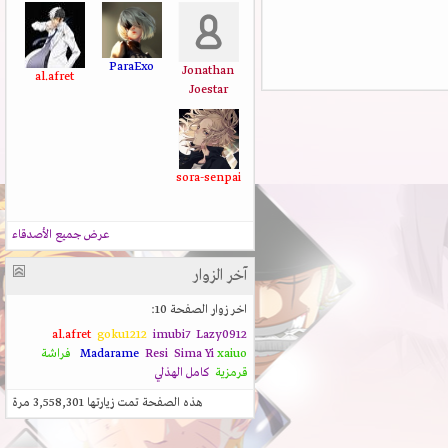
ParaExo
Jonathan
al.afret
Joestar
sora-senpai
عرض جميع الأصدقاء
آخر الزوار
اخر زوار الصفحة 10:
al.afret
goku1212
imubi7
Lazy0912
xaiuo
Sima Yi
Resi
Madarame
فراشة
قرمزية
كامل الهذلي
هذه الصفحة تمت زيارتها
3,558,301
مرة