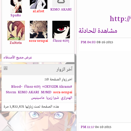
KIMO AKARI
al.afret
SpaRo
http:
مشاهدة المحادثة
sora-senpai
ᗩzoz-кση
04:03 PM
08-16-2015
Za3tota
عرض جميع الأصدقاء
آخر الزوار
اخر زوار الصفحة 10:
ᗩzoz-кση
+OXYGEN
Akram
#Blood~
Storm
KIMO AKARI
M7MD
sora-senpai
الهدرازي
شيرا زيريا
ماسينيس
هذه الصفحة تمت زيارتها
1,822,631
مرة
11:17 PM
04-10-2015