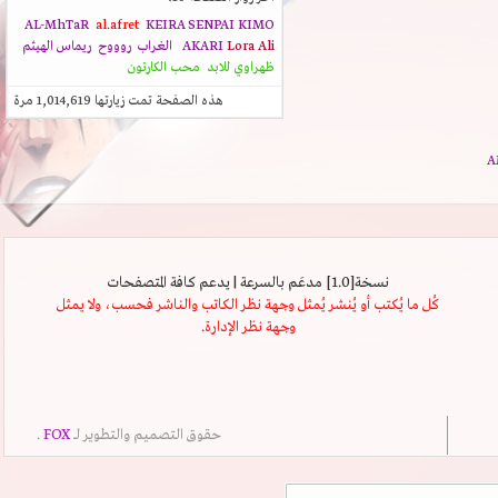
AL-MhTaR
al.afret
KEIRA SENPAI
KIMO
Lora Ali
AKARI
الغراب
روووح
ريماس الهيثم
ظهراوي للابد
محب الكارتون
هذه الصفحة تمت زيارتها
1,014,619
مرة
نسخة[1.0] مدعَم بالسرعة | يدعم كافة المتصفحات
كُل ما يُكتب أو يُنشر يُمثل وجهة نظر الكاتب والناشر فحسب، ولا يمثل
وجهة نظر الإدارة.
حقوق التصميم والتطوير لــ
FOX
.