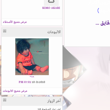
ن الأبرار
KIMO AKARI
نهار
)
ق ...
عرض جميع الأصدقاء
الالبومات
^^"
07:02 PM
10-31-2010
عرض جميع الالبومات
آخر الزوار
اخر زوار الصفحة 10: