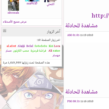
màŔćǾ
الكحلي
nbrosah
http:
عرض جميع الأصدقاء
مشاهدة المحادثة
آخر الزوار
01:05 AM
11-19-2010
اخر زوار الصفحة 10:
al.afret
Alajiji
Belal
fo0ofo0o
Kiri
Lora
xaiuo
Ali
فراشة قرمزية
محب الكارتون
مستر
مهستر
هذه الصفحة تمت زيارتها
1,619,999
مرة
مشاهدة المحادثة
08:35 PM
11-16-2010