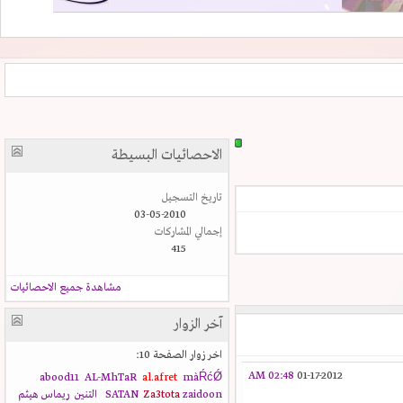
الاحصائيات البسيطة
تاريخ التسجيل
03-05-2010
إجمالي المشاركات
415
مشاهدة جميع الاحصائيات
آخر الزوار
اخر زوار الصفحة 10:
02:48 AM
01-17-2012
abood11
AL-MhTaR
al.afret
màŔćǾ
zaidoon
Za3tota
SATAN
التنين
ريماس هيثم