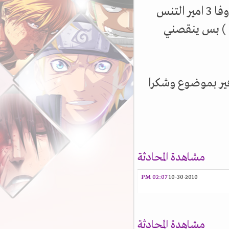
هاي مستر مهستر امم اذا كانت عندك ملفات ترجمه اوفا 3 امير التنس
و انك ما تبخل علي بها لاني ابغاها (ابترجم الاوفا 3 ) بس ينقصني
مشاهدة المحادثة
02:07 PM
10-30-2010
مشاهدة المحادثة