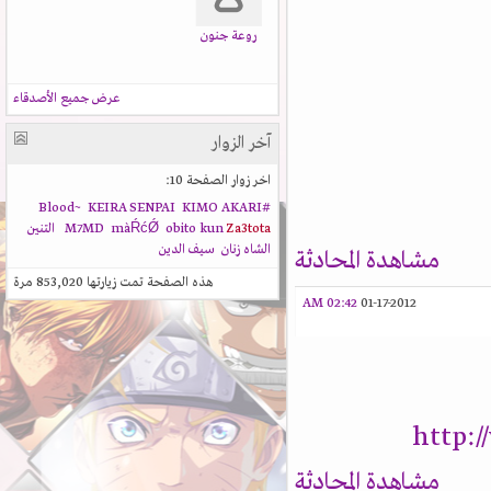
روعة جنون
عرض جميع الأصدقاء
آخر الزوار
اخر زوار الصفحة 10:
KEIRA SENPAI
KIMO AKARI
#Blood~
Za3tota
obito kun
màŔćǾ
M7MD
التنين
الشاه زنان
سيف الدين
مشاهدة المحادثة
هذه الصفحة تمت زيارتها
853,020
مرة
02:42 AM
01-17-2012
http:
مشاهدة المحادثة