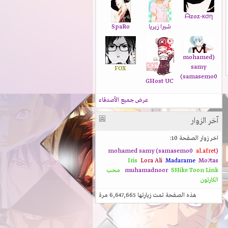
ᗩzoz-кση
شيرا زيريا
SpaRo
(mohamed
samy
FOX
(samasemo0
GHost UC
عرض جميع الأصدقاء
آخر الزوار
اخر زوار الصفحة 10:
al.afret
(mohamed samy (samasemo0
Iris
Lora Ali
Madarame
Mo7tas
Toon Link
SHike
muhamadnoor
محب
الكارتون
هذه الصفحة تمت زيارتها
6,647,665
مرة