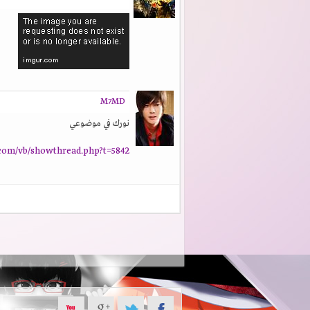
M7MD
نورك في موضوعي
com/vb/showthread.php?t=5842