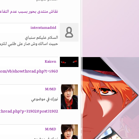
نقاش منتدى بحور بسبب عدم التفاعل ا
interstamadrid
السلام عليكم سنباي
حبيت اسالك وش صار على طلبي للترجم
Kaizen
com/vb/showthread.php?t=5960
M7MD
نورك في موضوعي
thread.php?p=31902#post31902
M7MD