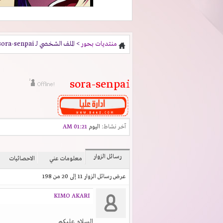
منتديات بحور
> الملف الشخصي لـ sora-senpai
sora-senpai
آخر نشاط:
اليوم
01:21 AM
رسائل الزوار
معلومات عني
الاحصائيات
عرض رسائل الزوار 11 إلى
20
من
198
KIMO AKARI
السلام عليكم