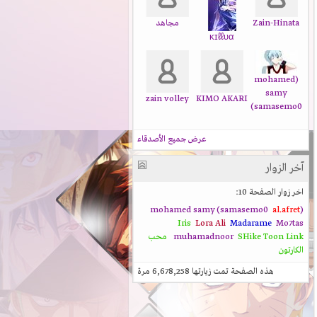
Zain-Hinata
مجاهد
ĸɪℓℓυα
(mohamed
samy
zain volley
KIMO AKARI
(samasemo0
عرض جميع الأصدقاء
آخر الزوار
اخر زوار الصفحة 10:
al.afret
(mohamed samy (samasemo0
Iris
Lora Ali
Madarame
Mo7tas
Toon Link
SHike
muhamadnoor
محب
الكارتون
هذه الصفحة تمت زيارتها
6,678,258
مرة