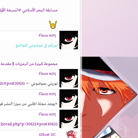
مسابقة البحر الأسلامي #النسخة الأول
ᗩzoz-кση
نوركم في موضوعي المتواضع
مجموعة كبيرة من الرمزيات || مقدمة م
ᗩzoz-кση
نوريني بموضوعي ~>
25#post30625
ᗩzoz-кση
+يوجد مجلة اطلبي من سورا النشر فيه
ᗩzoz-кση
thread.php?p=30621#post30621
GHost UC