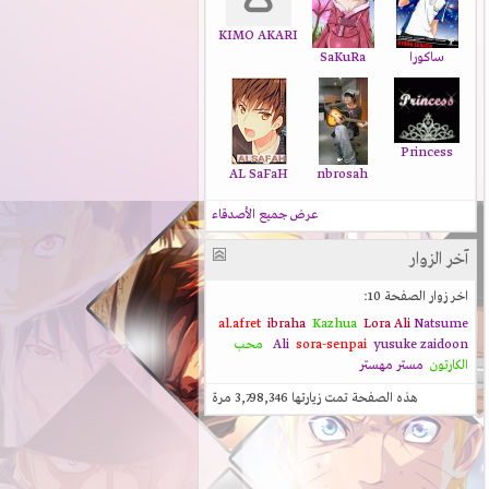
KIMO AKARI
ساكورا
SaKuRa
Princess
AL SaFaH
nbrosah
عرض جميع الأصدقاء
آخر الزوار
اخر زوار الصفحة 10:
al.afret
ibraha
Kazhua
Lora Ali
Natsume
zaidoon
yusuke
sora-senpai
Ali
محب
الكارتون
مستر مهستر
هذه الصفحة تمت زيارتها
3,798,346
مرة