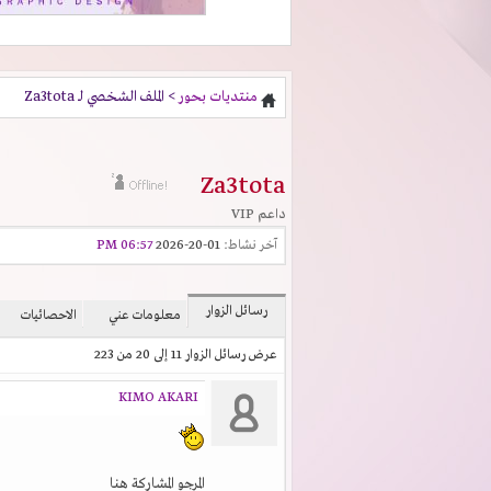
منتديات بحور
> الملف الشخصي لـ Za3tota
Za3tota
داعم VIP
آخر نشاط:
01-20-2026
06:57 PM
رسائل الزوار
معلومات عني
الاحصائيات
عرض رسائل الزوار 11 إلى
20
من
223
KIMO AKARI
المرجو المشاركة هنا