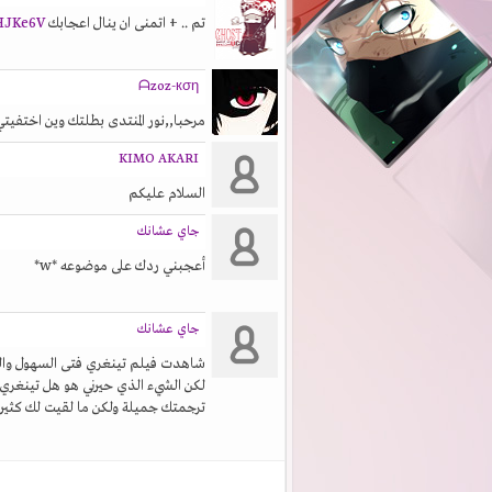
تم .. + اتمنى ان ينال اعجابك
HJKe6V
ᗩzoz-кση
مرحبا,,نور المنتدى بطلتك وين اختفيتي 3\< )
KIMO AKARI
السلام عليكم
جاي عشانك
أعجبني ردك على موضوعه *w*
جاي عشانك
شاهدت فيلم تينغري فتى السهول والت
لكن الشيء الذي حيرني هو هل تينغري ه
ترجمتك جميلة ولكن ما لقيت لك كثير 