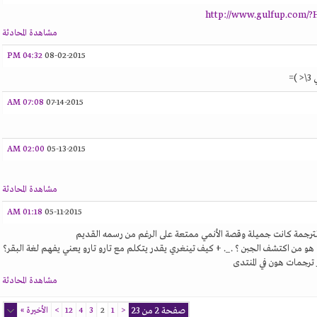
http://www.gulfup.com/?
مشاهدة المحادثة
04:32 PM
08-02-2015
=
07:08 AM
07-14-2015
02:00 AM
05-13-2015
مشاهدة المحادثة
01:18 AM
05-11-2015
رجمة كانت جميلة وقصة الأنمي ممتعة على الرغم من رسمه القديم
و من اكتشف الجبن ؟ ._. + كيف تينغري يقدر يتكلم مع تارو تارو يعني يفهم لغة البقر؟
ترجمات هون في المنتدى
مشاهدة المحادثة
صفحة 2 من 23
<
1
2
3
4
12
>
الأخيرة
»