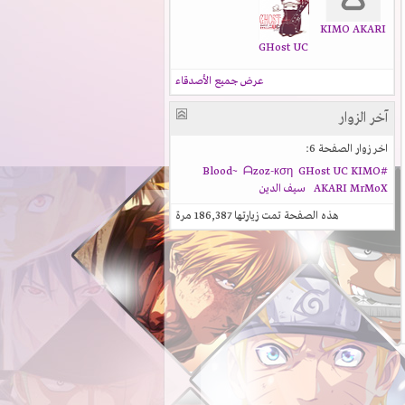
KIMO AKARI
GHost UC
عرض جميع الأصدقاء
آخر الزوار
اخر زوار الصفحة 6:
ᗩzoz-кση
GHost UC
KIMO
#Blood~
MrMoX
AKARI
سيف الدين
هذه الصفحة تمت زيارتها
186,387
مرة