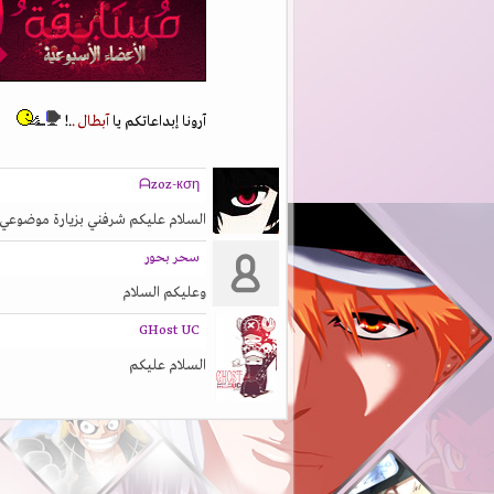
آرونا إبداعاتكم يا
آبطال .
.!
ᗩzoz-кση
السلام عليكم شرفني بزيارة موضوعي
سحر بحور
وعليكم السلام
GHost UC
السلام عليكم