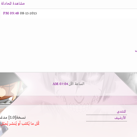
مشاهدة المحادثة
09:48 PM
08-15-2015
ى
الساعة الآن
07:04 AM
المنتدى
نسخة[1.0] مدعَم بالسرعة | يدعم كافة المتصفحات
الأرشيف
كُل ما يُكتب أو يُنشر يُم