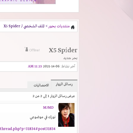
منتديات بحور
> الملف الشخصي لـ X5 Spider
X5 Spider
بحر جديد
آخر نشاط:
06-14-2021
11:25 AM
رسائل الزوار
الاحصائيات
عرض رسائل الزوار 1 إلى
2
من
2
M7MD
نورك في موضوعي
thread.php?p=31834#post31834