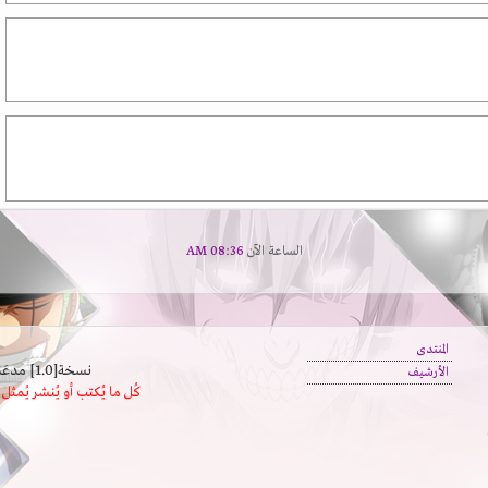
الساعة الآن
08:36 AM
المنتدى
نسخة[1.0] مدعَم بالسرعة | يدعم كافة المتصفحات
الأرشيف
كُل ما يُكتب أو يُنشر يُم