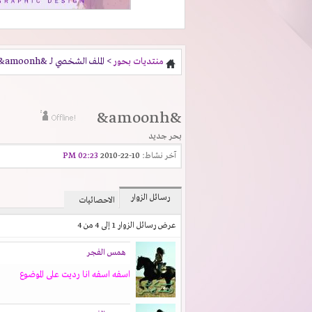
منتديات بحور
> الملف الشخصي لـ &amoonh&
&amoonh&
بحر جديد
آخر نشاط:
10-22-2010
02:23 PM
رسائل الزوار
الاحصائيات
عرض رسائل الزوار 1 إلى
4
من
4
همس الفجر
اسفه اسفه انا رديت على الموضوع