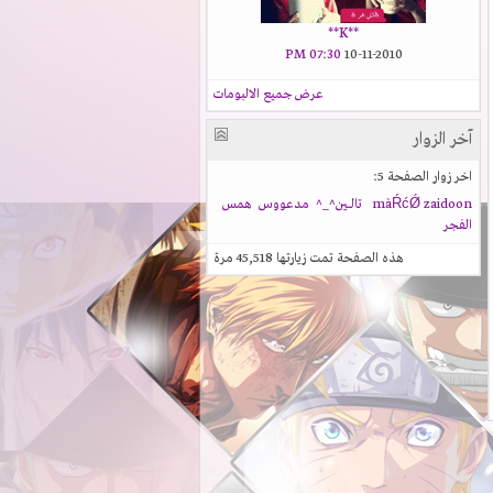
**K**
07:30 PM
10-11-2010
عرض جميع الالبومات
آخر الزوار
اخر زوار الصفحة 5:
zaidoon
màŔćǾ
تالـــين^_^
مدعووس
همس
الفجر
هذه الصفحة تمت زيارتها
45,518
مرة