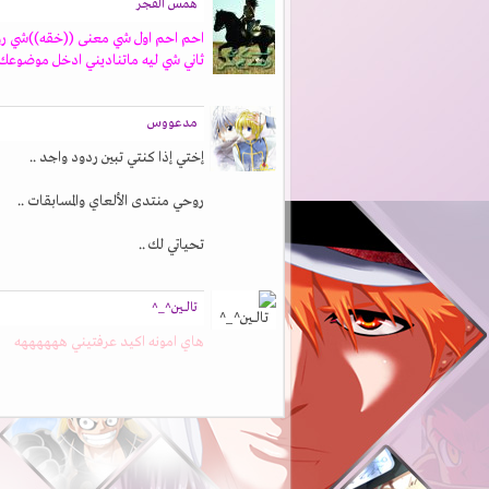
همس الفجر
احم احم اول شي معنى ((خقه))شي رو
ثاني شي ليه ماتناديني ادخل موضوعك
مدعووس
إختي إذا كنتي تبين ردود واجد ..
روحي منتدى الألعاي والمسابقات ..
تحياتي لك ..
تالـــين^_^
هاي امونه اكيد عرفتيني ههههههه