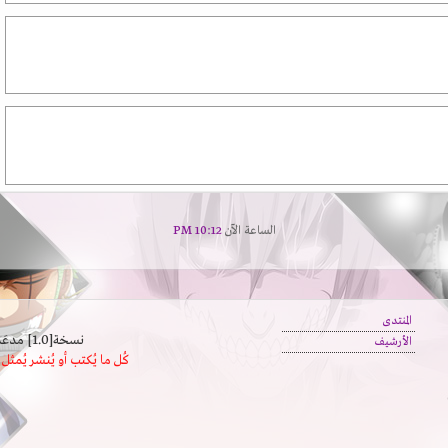
الساعة الآن
10:12 PM
المنتدى
نسخة[1.0] مدعَم بالسرعة | يدعم كافة المتصفحات
الأرشيف
كُل ما يُكتب أو يُنشر يُم