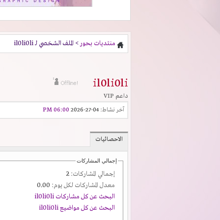
منتديات بحور
> الملف الشخصي لـ il0li0li
il0li0li
داعم VIP
آخر نشاط:
04-27-2026
06:00 PM
الاحصائيات
إجمالي المشاركات
إجمالي المشاركات:
2
معدل المشاركات لكل يوم:
0.00
البحث عن كل مشاركات il0li0li
البحث عن كل مواضيع il0li0li