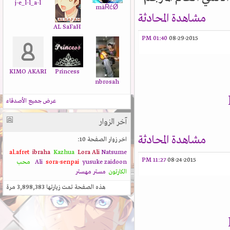
j-e_l-l_a-l
màŔćǾ
مشاهدة المحادثة
AL SaFaH
01:40 PM
08-29-2015
KIMO AKARI
Princess
nbrosah
عرض جميع الأصدقاء
آخر الزوار
مشاهدة المحادثة
اخر زوار الصفحة 10:
al.afret
ibraha
Kazhua
Lora Ali
Natsume
11:27 PM
08-24-2015
zaidoon
yusuke
sora-senpai
Ali
محب
الكارتون
مستر مهستر
هذه الصفحة تمت زيارتها
3,898,383
مرة