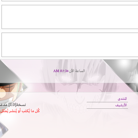
الساعة الآن
07:34 AM
المنتدى
نسخة[1.0] مدعَم بالسرعة | يدعم كافة المتصفحات
الأرشيف
كُل ما يُكتب أو يُنشر يُم