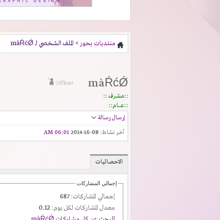
منتديات بحور
> الملف الشخصي لـ màŔćǾ
màŔćǾ
::مشرف ::
::عـــــام::
إرسال رسالة
آخر نشاط:
08-16-2014
06:01 AM
الاحصائيات
إجمالي المشاركات
إجمالي المشاركات:
687
معدل المشاركات لكل يوم:
0.12
البحث عن كل مشاركات màŔćǾ