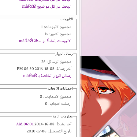
البحث عن كل مواضيع màŔćǾ
الالبومات
مجموع الالبومات:
1
مجموع الصور:
15
الالبومات المنشأة بواسطة màŔćǾ
رسائل الزوار
مجموع الرسائل:
26
آخر رسالة:
08-18-2015 06:30 PM
رسائل الزوار الخاصة بـ màŔćǾ
احصائيات الاعجاب
مجموع الاعجابات:
0
ارسلت اعجاب:
0
معلومات عامة
آخر نشاط:
08-16-2014
06:01 AM
تاريخ التسجيل:
06-17-2010